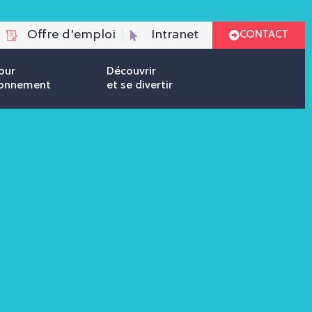
Offre d'emploi
Intranet
CONTACT
our
Découvrir
ironnement
et se divertir