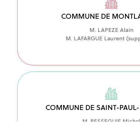
COMMUNE DE MONTL
M. LAPEZE Alain
M. LAFARGUE Laurent (supp
COMMUNE DE SAINT-PAUL
M. RESSEGUIE Miche
Mme FAISANT Michell
M. DELFAU Jérôme