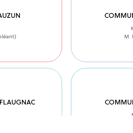
AUZUN
COMMUN
léant)
M.
-FLAUGNAC
COMMUN
l
e