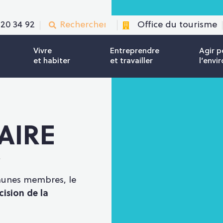
 20 34 92
Office du tourisme
Vivre
Entreprendre
Agir p
et habiter
et travailler
l’env
AIRE
munes membres, le
cision de la